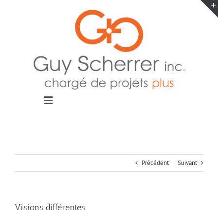
Passer
au
contenu
Toggle
Navigation
Accueil
Projets
Blogue
Précédent
Suivant
Contact
Visions différentes