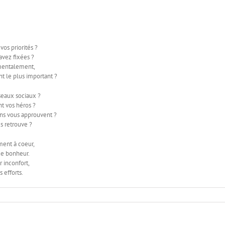
os priorités ?
avez fixées ?
amentalement,
nt le plus important ?
seaux sociaux ?
t vos héros ?
ens vous approuvent ?
s retrouve ?
ment à coeur,
de bonheur.
r inconfort,
 efforts.