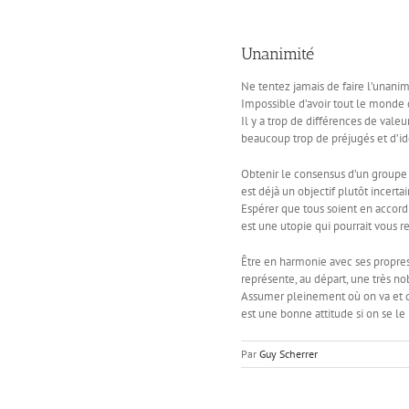
Unanimité
Ne tentez jamais de faire l’unanim
Impossible d’avoir tout le monde 
Il y a trop de différences de valeur
beaucoup trop de préjugés et d’id
Obtenir le consensus d’un groupe t
est déjà un objectif plutôt incertai
Espérer que tous soient en accord
est une utopie qui pourrait vous r
Être en harmonie avec ses propres
représente, au départ, une très no
Assumer pleinement où on va et q
est une bonne attitude si on se le
Par
Guy Scherrer