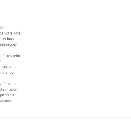
ité.
de votre côté.
s et buts,
ées reçues.
rès restreint
n.
 avec vous
endre fou.
 décisions
ble mission.
ui on est
 permet.