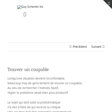
Passer
au
contenu
Toggle
Navigation
Accueil
Projets
Blogue
Précédent
Suivant
Contact
Trouver un coupable
Lorsqu’une situation devient inconfortable,
beaucoup trop de gens tentent de trouver un coupable.
Au lieu de rechercher l’individu fautif,
régler le problème serait bien plus productif.
Le sujet qui doit subir la problématique
n’a rien à faire de qui recevra la critique.
Une solution doit être présentée promptement,