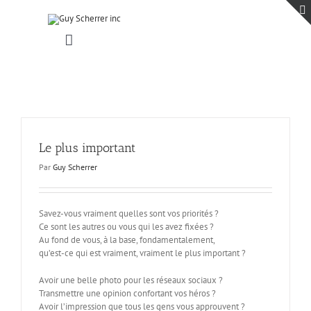
Passer
au
contenu
Toggle
Navigation
Accueil
Projets
Blogue
Contact
Le plus important
Par
Guy Scherrer
Savez-vous vraiment quelles sont vos priorités ?
Ce sont les autres ou vous qui les avez fixées ?
Au fond de vous, à la base, fondamentalement,
qu’est-ce qui est vraiment, vraiment le plus important ?
Avoir une belle photo pour les réseaux sociaux ?
Transmettre une opinion confortant vos héros ?
Avoir l’impression que tous les gens vous approuvent ?