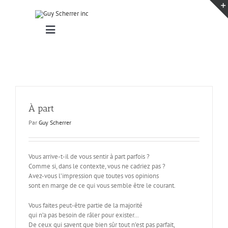
Passer
au
contenu
Toggle
Navigation
Accueil
Projets
Blogue
Contact
À part
Par
Guy Scherrer
Vous arrive-t-il de vous sentir à part parfois ?
Comme si, dans le contexte, vous ne cadriez pas ?
Avez-vous l’impression que toutes vos opinions
sont en marge de ce qui vous semble être le courant.
Vous faites peut-être partie de la majorité
qui n’a pas besoin de râler pour exister…
De ceux qui savent que bien sûr tout n’est pas parfait,