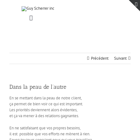
Passer
au
contenu
Toggle
Navigation
Accueil
Projets
Blogue
Précédent
Suivant
Contact
Dans la peau de l’autre
En se mettant dans la peau de notre client,
ça permet de bien voir ce qui est important.
Les priorités deviennent alors évidentes,
et ça va mener à des relations gagnantes.
En ne satisfaisant que vos propres besoins,
il est possible que vos efforts ne mènent à rien.
Soyez toujours conscient pour qui vous travaillez.