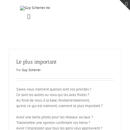
Passer
au
contenu
Toggle
Navigation
Accueil
Projets
Blogue
Contact
Le plus important
Par
Guy Scherrer
Savez-vous vraiment quelles sont vos priorités ?
Ce sont les autres ou vous qui les avez fixées ?
Au fond de vous, à la base, fondamentalement,
qu’est-ce qui est vraiment, vraiment le plus important ?
Avoir une belle photo pour les réseaux sociaux ?
Transmettre une opinion confortant vos héros ?
Avoir l’impression que tous les gens vous approuvent ?