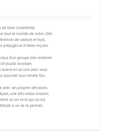
 de faire l’unanimité.
ir tout le monde de votre côté.
fférences de valeurs et buts,
e préjugés et d’idées reçues.
nsus d’un groupe très restreint
tif plutôt incertain.
s soient en accord avec vous
ui pourrait vous rendre fou.
e avec ses propres décisions
épart, une très noble mission.
ent où on va et qui on est
titude si on se le permet.