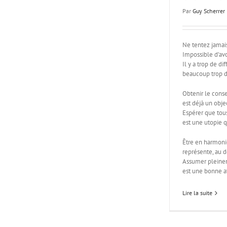
Par
Guy Scherrer
Ne tentez jamais
Impossible d’avo
Il y a trop de di
beaucoup trop d
Obtenir le conse
est déjà un objec
Espérer que tou
est une utopie q
Être en harmoni
représente, au d
Assumer pleinem
est une bonne at
Lire la suite