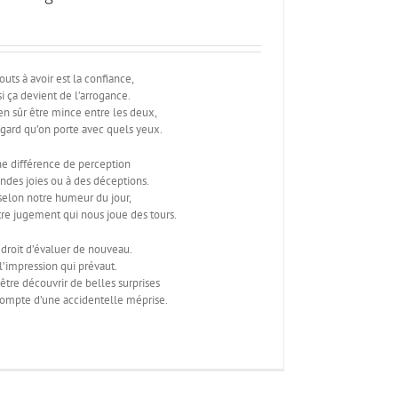
uts à avoir est la confiance,
si ça devient de l’arrogance.
en sûr être mince entre les deux,
gard qu’on porte avec quels yeux.
ne différence de perception
ndes joies ou à des déceptions.
e selon notre humeur du jour,
tre jugement qui nous joue des tours.
droit d’évaluer de nouveau.
 l’impression qui prévaut.
être découvrir de belles surprises
compte d’une accidentelle méprise.