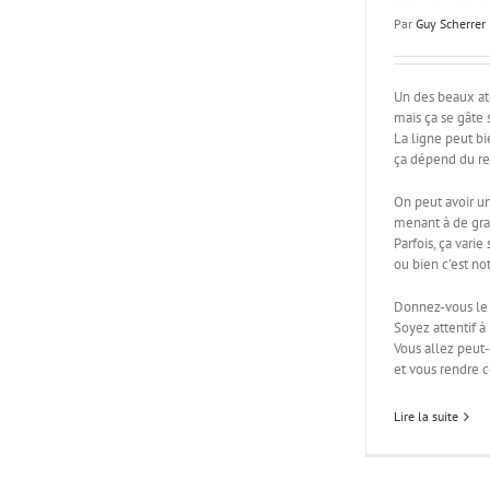
Par
Guy Scherrer
Un des beaux ato
mais ça se gâte 
La ligne peut bi
ça dépend du re
On peut avoir u
menant à de gra
Parfois, ça vari
ou bien c’est no
Donnez-vous le 
Soyez attentif à
Vous allez peut-
et vous rendre 
Lire la suite