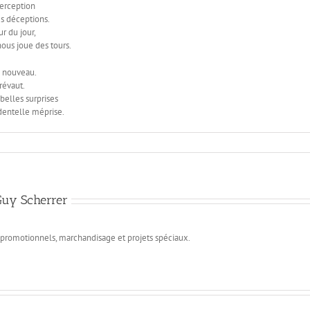
perception
s déceptions.
r du jour,
nous joue des tours.
e nouveau.
révaut.
belles surprises
dentelle méprise.
Guy Scherrer
s promotionnels, marchandisage et projets spéciaux.