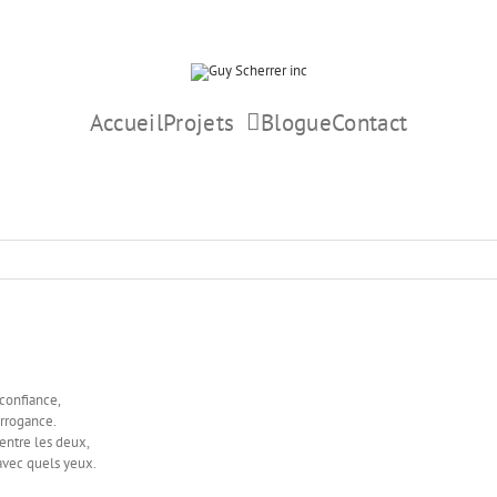
Accueil
Projets
Blogue
Contact
e
 confiance,
arrogance.
entre les deux,
avec quels yeux.