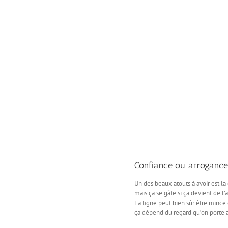
Passer
au
contenu
Confiance ou arroganc
Un des beaux atouts à avoir est la
mais ça se gâte si ça devient de l’
La ligne peut bien sûr être mince 
ça dépend du regard qu’on porte 