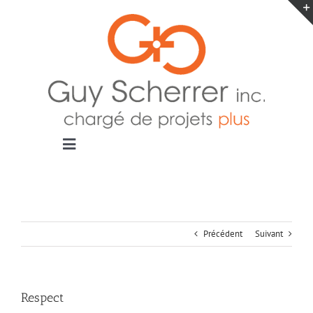
Passer
au
contenu
Toggle
Navigation
Accueil
Projets
Blogue
Précédent
Suivant
Contact
Respect