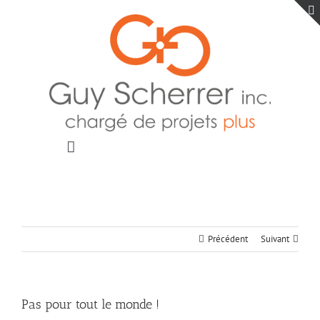
Passer
au
contenu
Toggle
Navigation
Accueil
Projets
Blogue
Précédent
Suivant
Contact
Pas pour tout le monde !