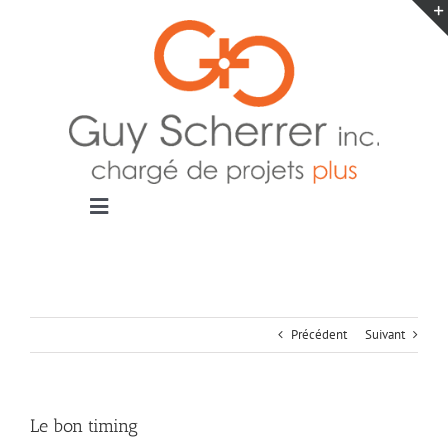
Passer
au
contenu
Toggle
Navigation
Accueil
Projets
Blogue
Précédent
Suivant
Contact
Le bon timing