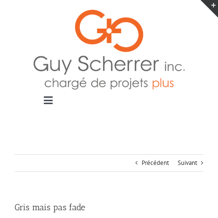
Passer
au
contenu
Toggle
Navigation
Accueil
Projets
Blogue
Précédent
Suivant
Contact
Gris mais pas fade