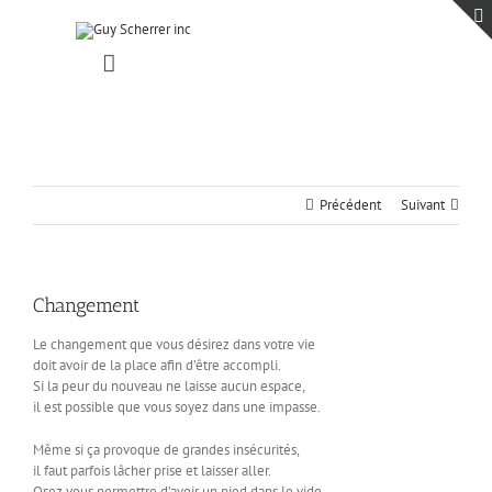
Passer
au
contenu
Toggle
Navigation
Accueil
Projets
Blogue
Précédent
Suivant
Contact
Changement
Le changement que vous désirez dans votre vie
doit avoir de la place afin d’être accompli.
Si la peur du nouveau ne laisse aucun espace,
il est possible que vous soyez dans une impasse.
Même si ça provoque de grandes insécurités,
il faut parfois lâcher prise et laisser aller.
Osez vous permettre d’avoir un pied dans le vide.