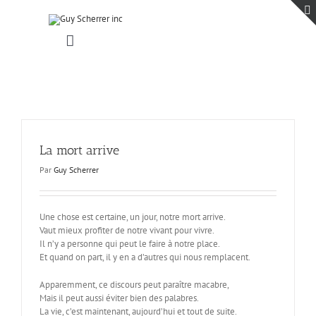
Passer
au
contenu
Toggle
Navigation
Accueil
Projets
Blogue
Contact
La mort arrive
Par
Guy Scherrer
Une chose est certaine, un jour, notre mort arrive.
Vaut mieux profiter de notre vivant pour vivre.
Il n’y a personne qui peut le faire à notre place.
Et quand on part, il y en a d’autres qui nous remplacent.
Apparemment, ce discours peut paraître macabre,
Mais il peut aussi éviter bien des palabres.
La vie, c’est maintenant, aujourd’hui et tout de suite.