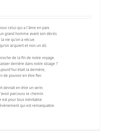
pour celui qui a l’âme en paix.
it un grand homme avant son décès.
de la vie qu’on a vécue.
 qu’on acquiert et non un dû.
roche de la fin de notre voyage.
aisser derrière dans notre sillage ?
ujourd’hui était la dernière,
en de pouvoir en être fier.
t devrait en être un serin.
’avoir parcouru le chemin.
e est pour tous inévitable.
 événement qui est remarquable.