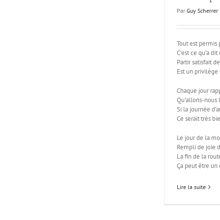
Par
Guy Scherrer
Tout est permis 
C’est ce qu’a d
Partir satisfait 
Est un privilège
Chaque jour rapp
Qu’allons-nous l
Si la journée d’a
Ce serait très bi
Le jour de la mor
Rempli de joie d
La fin de la rout
Ça peut être un
Lire la suite