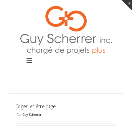
Passer
au
contenu
Toggle
Navigation
Accueil
Projets
Blogue
Contact
Juger et être jugé
Par
Guy Scherrer