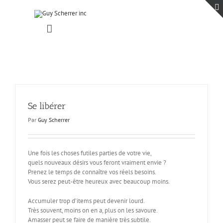
Passer
au
contenu
Toggle
Navigation
Accueil
Projets
Blogue
Contact
Se libérer
Par
Guy Scherrer
Une fois les choses futiles parties de votre vie,
quels nouveaux désirs vous feront vraiment envie ?
Prenez le temps de connaître vos réels besoins.
Vous serez peut-être heureux avec beaucoup moins.
Accumuler trop d’items peut devenir lourd.
Très souvent, moins on en a, plus on les savoure.
Amasser peut se faire de manière très subtile.