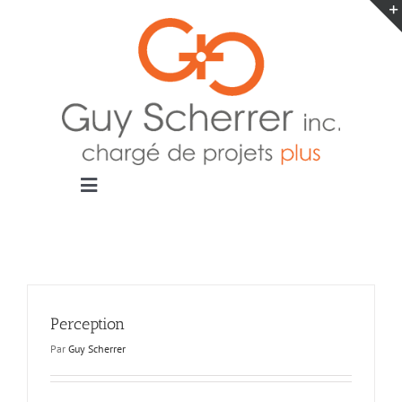
Passer
au
contenu
Toggle
Navigation
Accueil
Projets
Blogue
Contact
Perception
Par
Guy Scherrer