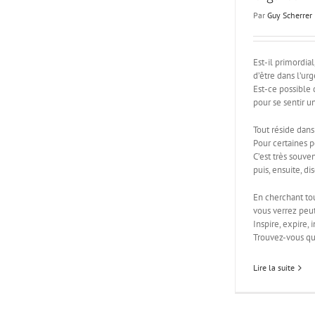
Par
Guy Scherrer
Est-il primordia
d’être dans l’u
Est-ce possible 
pour se sentir u
Tout réside dans
Pour certaines 
C’est très souven
puis, ensuite, di
En cherchant tou
vous verrez peut
Inspire, expire, 
Trouvez-vous que
Lire la suite