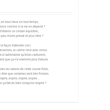
l, en tous lieux en tout temps,
rgence comme si la vie en dépend ?
d’obtenir un certain équilibre,
n peu moins pressé et plus libre ?
 la façon d’aborder ceci.
personnes, le calme rime avec ennui.
t à l’adrénaline qu’elles carburent,
sent que ça n’a vraiment plus d’allure.
tes les raisons de cette course folle,
-être que certaines sont très frivoles.
inspire, expire, inspire, expire…
 ça fait du bien lorsqu’on respire ?