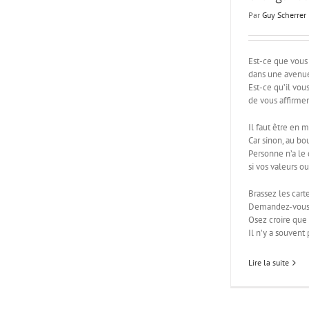
Par
Guy Scherrer
Est-ce que vous 
dans une avenue
Est-ce qu’il vou
de vous affirmer
Il faut être en m
Car sinon, au bo
Personne n’a le 
si vos valeurs o
Brassez les cart
Demandez-vous s
Osez croire que 
Il n’y a souvent
Lire la suite