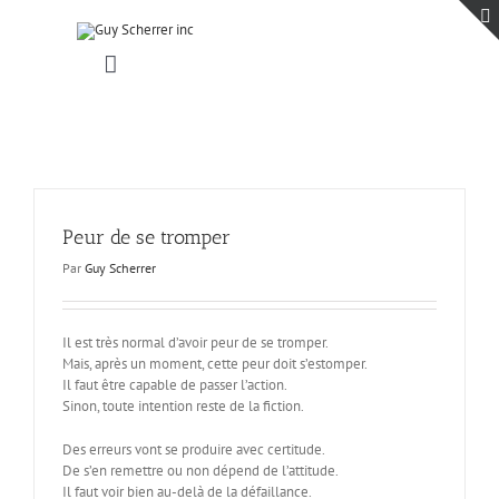
Passer
au
contenu
Toggle
Navigation
Accueil
Projets
Blogue
Contact
Peur de se tromper
Par
Guy Scherrer
Il est très normal d’avoir peur de se tromper.
Mais, après un moment, cette peur doit s’estomper.
Il faut être capable de passer l’action.
Sinon, toute intention reste de la fiction.
Des erreurs vont se produire avec certitude.
De s’en remettre ou non dépend de l’attitude.
Il faut voir bien au-delà de la défaillance.