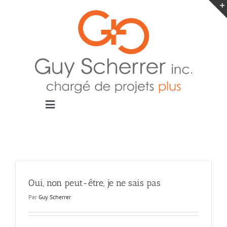
Passer
au
contenu
Toggle
Navigation
Accueil
Projets
Blogue
Contact
Oui, non peut-être, je ne sais pas
Par
Guy Scherrer