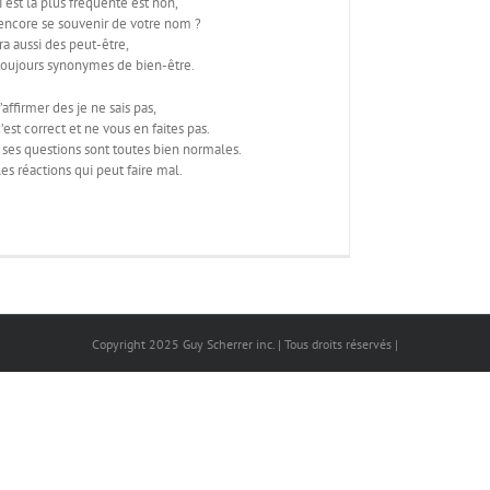
i est la plus fréquente est non,
 encore se souvenir de votre nom ?
aura aussi des peut-être,
 toujours synonymes de bien-être.
d’affirmer des je ne sais pas,
’est correct et ne vous en faites pas.
 ses questions sont toutes bien normales.
les réactions qui peut faire mal.
Copyright 2025 Guy Scherrer inc. | Tous droits réservés |