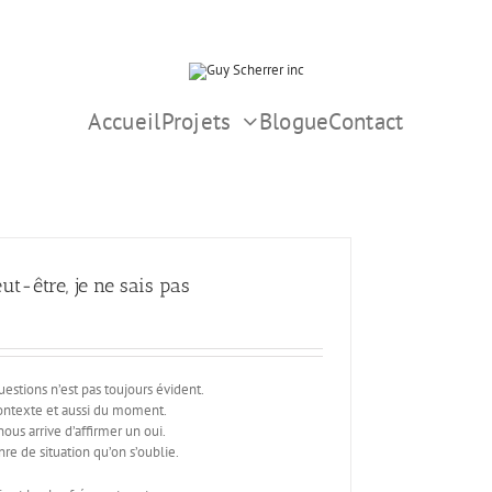
Accueil
Projets
Blogue
Contact
ut-être, je ne sais pas
stions n’est pas toujours évident.
ntexte et aussi du moment.
nous arrive d’affirmer un oui.
nre de situation qu’on s’oublie.