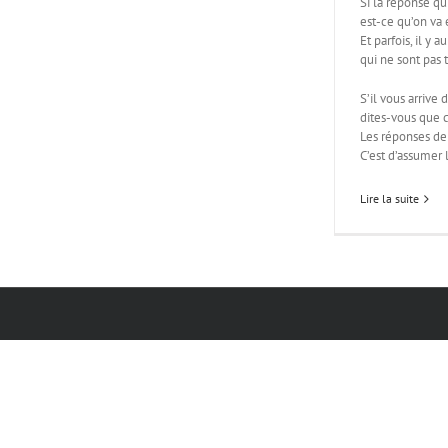
Si la réponse qu
est-ce qu’on va
Et parfois, il y 
qui ne sont pas
S’il vous arrive 
dites-vous que c
Les réponses de
C’est d’assumer 
Lire la suite