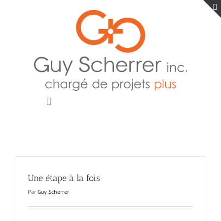
Passer
au
contenu
Toggle
Navigation
Accueil
Projets
Blogue
Contact
Une étape à la fois
Par
Guy Scherrer