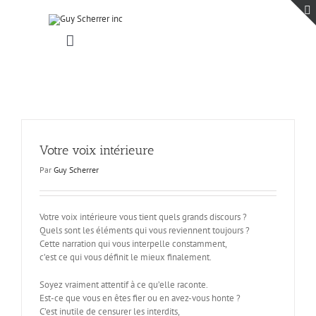
Passer
au
contenu
Toggle
Navigation
Accueil
Projets
Blogue
Contact
Votre voix intérieure
Par
Guy Scherrer
Votre voix intérieure vous tient quels grands discours ?
Quels sont les éléments qui vous reviennent toujours ?
Cette narration qui vous interpelle constamment,
c’est ce qui vous définit le mieux finalement.
Soyez vraiment attentif à ce qu’elle raconte.
Est-ce que vous en êtes fier ou en avez-vous honte ?
C’est inutile de censurer les interdits,