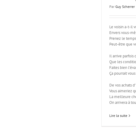
Par
Guy Scherrer
Le voisin a-t-il
Envers vous-mêm
Prenez le temps 
Peut-être que v
Il arrive parfois
Que les conditio
Faites bien l’év
Ça pourrait vous 
De vos achats d’
Vous aimeriez qu
La meilleure cho
On arrivera à to
Lire la suite