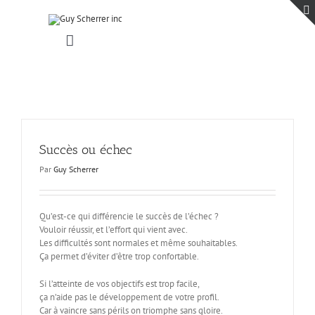
Passer
au
contenu
Toggle
Navigation
Accueil
Projets
Blogue
Contact
Succès ou échec
Par
Guy Scherrer
Qu’est-ce qui différencie le succès de l’échec ?
Vouloir réussir, et l’effort qui vient avec.
Les difficultés sont normales et même souhaitables.
Ça permet d’éviter d’être trop confortable.
Si l’atteinte de vos objectifs est trop facile,
ça n’aide pas le développement de votre profil.
Car à vaincre sans périls on triomphe sans gloire.