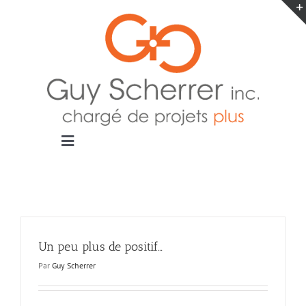
Passer
au
contenu
Toggle
Navigation
Accueil
Projets
Blogue
Contact
Un peu plus de positif…
Par
Guy Scherrer