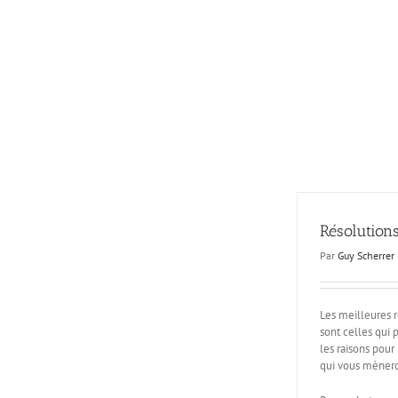
Passer
au
contenu
Résolution
Par
Guy Scherrer
Les meilleures 
sont celles qui
les raisons pour
qui vous mènero