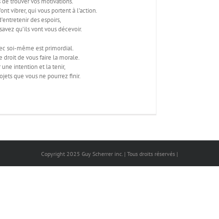
 de trouver vos motivations.
ont vibrer, qui vous portent à l’action.
 d’entretenir des espoirs,
 savez qu’ils vont vous décevoir.
ec soi-même est primordial.
e droit de vous faire la morale.
une intention et la tenir,
ojets que vous ne pourrez finir.
Copyright 2025 Guy Scherrer inc. | Tous droits réservés |