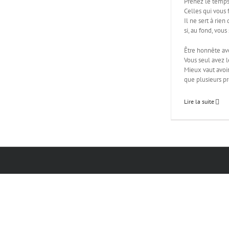
Prenez le temps
Celles qui vous f
Il ne sert à rien
si, au fond, vous
Être honnête av
Vous seul avez l
Mieux vaut avoir 
que plusieurs pr
Lire la suite