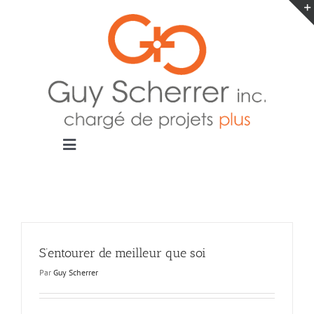
Passer
au
contenu
Toggle
Navigation
Accueil
Projets
Blogue
Contact
S’entourer de meilleur que soi
Par
Guy Scherrer