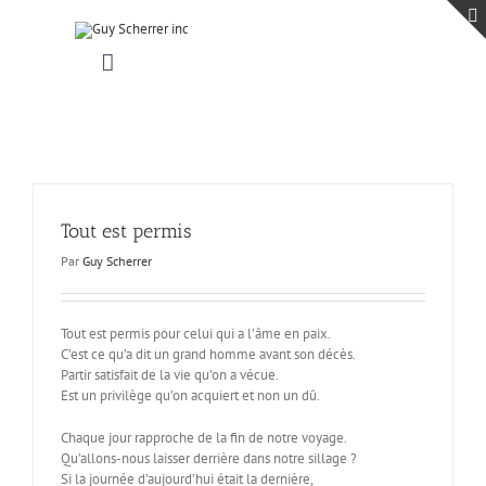
Passer
au
contenu
Toggle
Navigation
Accueil
Projets
Blogue
Contact
Tout est permis
Par
Guy Scherrer
Tout est permis pour celui qui a l’âme en paix.
C’est ce qu’a dit un grand homme avant son décès.
Partir satisfait de la vie qu’on a vécue.
Est un privilège qu’on acquiert et non un dû.
Chaque jour rapproche de la fin de notre voyage.
Qu’allons-nous laisser derrière dans notre sillage ?
Si la journée d’aujourd’hui était la dernière,