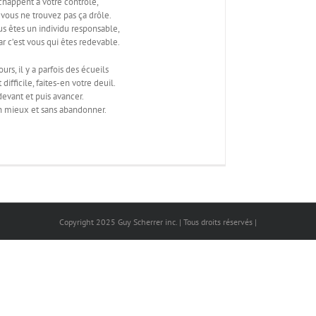
chappent à votre contrôle,
vous ne trouvez pas ça drôle.
 êtes un individu responsable,
r c’est vous qui êtes redevable.
rs, il y a parfois des écueils
 difficile, faites-en votre deuil.
devant et puis avancer.
on mieux et sans abandonner.
Copyright 2025 Guy Scherrer inc. | Tous droits réservés |