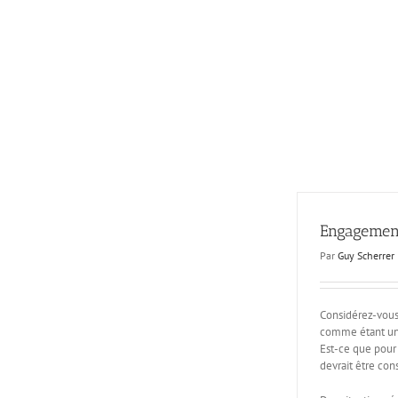
Passer
au
contenu
Engagemen
Par
Guy Scherrer
Considérez-vou
comme étant un
Est-ce que pour 
devrait être co