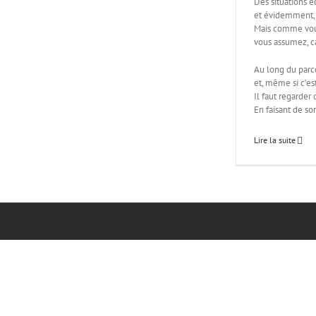
Des situations é
et évidemment, 
Mais comme vous
vous assumez, ca
Au long du parcou
et, même si c’est
Il faut regarder 
En faisant de s
Lire la suite