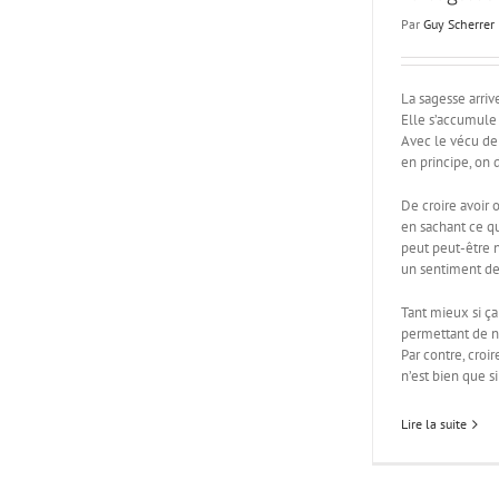
Par
Guy Scherrer
La sagesse arriv
Elle s’accumule
Avec le vécu de 
en principe, on d
De croire avoir 
en sachant ce qu
peut peut-être 
un sentiment de
Tant mieux si ça
permettant de ne
Par contre, croi
n’est bien que si
Lire la suite