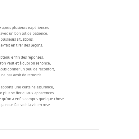
e après plusieurs expériences.
 avec un bon lot de patience.
plusieurs situations,
evrait en tirer des leçons.
obtenu enfin des réponses,
’on veut et à quoi on renonce,
nous donner un peu de réconfort,
 ne pas avoir de remords.
 apporte une certaine assurance,
 plus se fier qu’aux apparences.
re qu’on a enfin compris quelque chose
 ça nous fait voir la vie en rose.