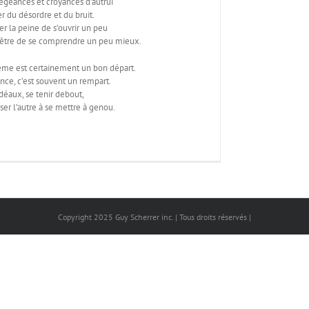
égeances et croyances d’autrui
er du désordre et du bruit.
r la peine de s’ouvrir un peu
être de se comprendre un peu mieux.
ême est certainement un bon départ.
ance, c’est souvent un rempart.
déaux, se tenir debout,
ser l’autre à se mettre à genou.
Copyright 2025 Guy Scherrer inc. | Tous droits réservés |