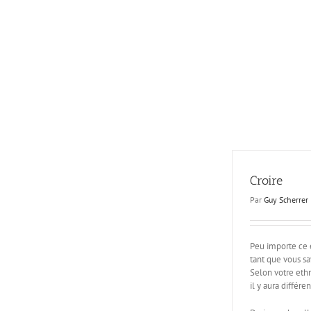
Passer
au
contenu
Croire
Par
Guy Scherrer
Peu importe ce e
tant que vous sa
Selon votre ethn
il y aura différe