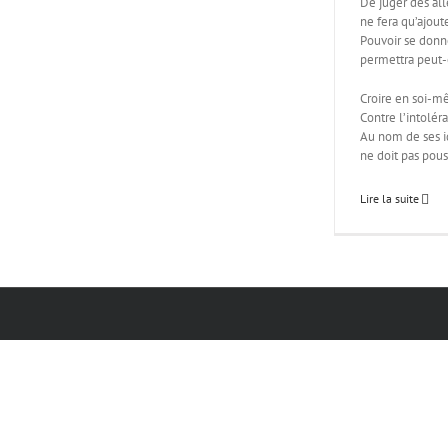
De juger des all
ne fera qu’ajout
Pouvoir se donne
permettra peut-
Croire en soi-m
Contre l’intolér
Au nom de ses i
ne doit pas pous
Lire la suite