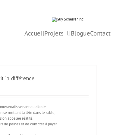
Accueil
Projets
Blogue
Contact
ait la différence
pouvantails venant du diable
en se mettant la tête dans le sable,
sion appelée réalité.
rs de peines et de comptes à payer.