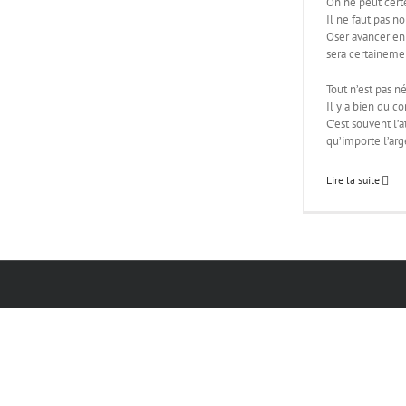
On ne peut certe
Il ne faut pas n
Oser avancer en
sera certaineme
Tout n’est pas n
Il y a bien du co
C’est souvent l’a
qu’importe l’arg
Lire la suite