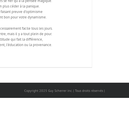
s se fier qu’à la pensée magique.
on plus céder à la panique.
 faisant preuve d’optimisme
nt bon pour votre dynamisme.
écessairement facile tous les jours.
ntre, mais il y a tout plein de pour.
ttitude qui fait la différence,
ent, l’éducation ou la provenance.
Copyright 2025 Guy Scherrer inc. | Tous droits réservés |