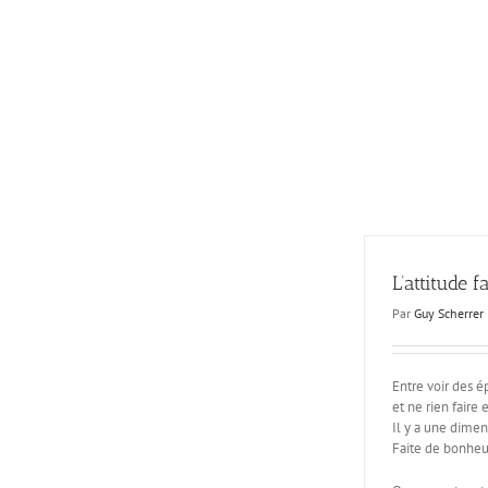
Passer
au
contenu
L’attitude f
Par
Guy Scherrer
Entre voir des é
et ne rien faire 
Il y a une dimen
Faite de bonheu