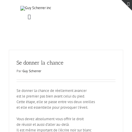
Passer
au
contenu
Toggle
Navigation
Accueil
Projets
Blogue
Contact
Se donner la chance
Par
Guy Scherrer
Se donner la chance de réellement avancer
est le premier pas bien avant celui du pied.
Cette étape, elle se passe entre vos deux oreilles
et elle est essentielle pour provoquer l’éveil.
Vous devez absolument vous offrir le droit
de réussir et aussi d’aller au-delà.
Il est même important de l’écrire noir sur blanc