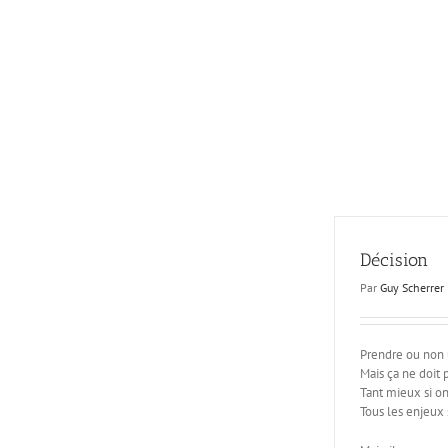
Passer
au
contenu
Décision
Par
Guy Scherrer
Prendre ou non u
Mais ça ne doit 
Tant mieux si on 
Tous les enjeux s