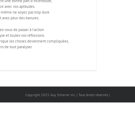
vent une bonne part d’incertitude,
voir avec vos aptitudes.
s-même ne soyez pas trop dure
et avez peur des bavures.
rez-vous de passer à l’action
yse et toutes vos réflexions.
orsque les choses deviennent compliquées,
ers de tout paralyser.
Copyright 2025 Guy Scherrer inc. | Tous droits réservés |