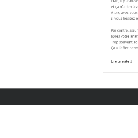
Mais, il y a sou
et ça n’a rien à 
Alors, avec vou
si vous hésitez 
Par contre, assu
après votre anal
Trop souvent, l
Ça a l’effet perv
Lire la suite