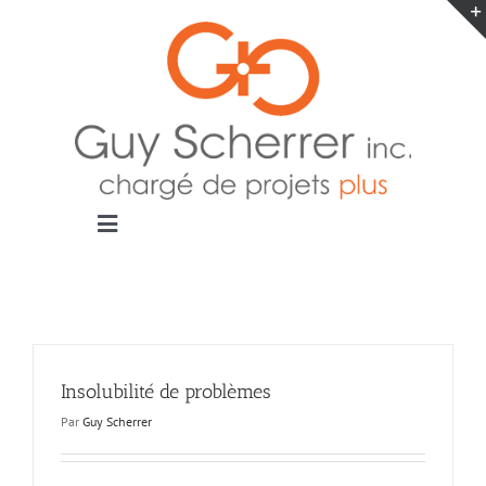
Passer
au
contenu
Toggle
Navigation
Accueil
Projets
Blogue
Contact
Insolubilité de problèmes
Par
Guy Scherrer