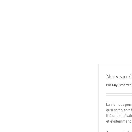
Passer
au
contenu
Nouveau d
Par
Guy Scherrer
La vie nous per
qu’il soit planif
Il faut bien éva
et évidemment c