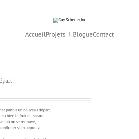
Accueil
Projets
Blogue
Contact
épart
met parfois un nouveau départ,
ié ou bien le fruit du hasard.
luer où on se retrouve,
onfirmer si on approuve.