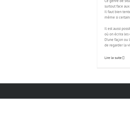
Ce genre de situ
surtout face au
Il faut bien ten
même si certains
Il est aussi pos
où on écrira le
D’une façon ou l
de regarder la v
Lire la suite