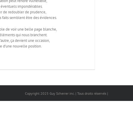
ation peut rendre vulnérable,
x éventuels impondérables.
ter de redoubler de prudence,
 faits semblent être des évidences.
sible de voir une belle page blanche,
s éléments qui nous branchent.
’autre, ça devient une occasion,
ie d’une nouvelle position.
Copyright 2025 Guy Scherrer inc. | Tous droits réservés |