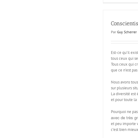
Conscienti
Par
Guy Scherrer
Est-ce qu’il exi
tous ceux qui s
Tous ceux qui cr
que ce n’est pas
Nous avons tous,
sur plusieurs situ
La diversité es
et pour toute la 
Pourquoi ne pas 
avec de très g
et peu importe v
c’est bien mieux