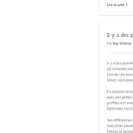
Lire la suite
Il y a des 
Par
Guy Scherrer
Il y a des journ
où certaines situ
Lors de ces épis
Sinon, vous pour
En d’autres tem
avec des gestes
profitez-en! ava
Optimisez vos fo
Ses différences 
mais elles peuve
Prenez le temps