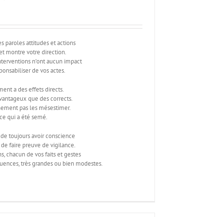
s paroles attitudes et actions
 et montre votre direction.
nterventions n’ont aucun impact
onsabiliser de vos actes.
nt a des effets directs.
vantageux que des corrects.
inement pas les mésestimer.
ce qui a été semé.
n de toujours avoir conscience
t de faire preuve de vigilance.
s, chacun de vos faits et gestes
uences, très grandes ou bien modestes.