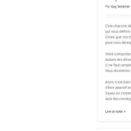
Par
Guy Scherrer
C’est chacune de
qui vous définit
Croire que vos i
peut vous déresp
Votre comporteme
Autant des désa
Il ne faut certa
Vous récolterez 
Alors, il est bie
d’être attentif e
Soyez-en certain
aura des conséq
Lire la suite