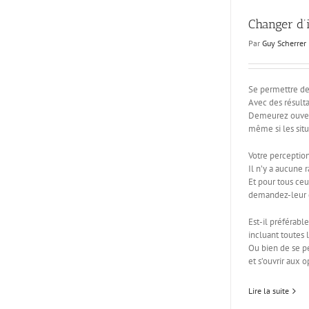
Changer d’
Par
Guy Scherrer
Se permettre de 
Avec des résulta
Demeurez ouver
même si les situ
Votre perception
Il n’y a aucune r
Et pour tous ceu
demandez-leur ce
Est-il préférable
incluant toutes
Ou bien de se p
et s’ouvrir aux o
Lire la suite