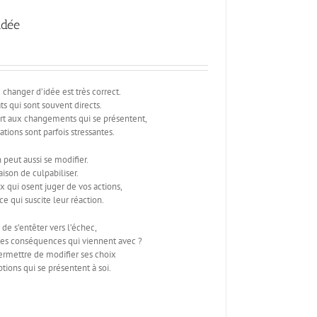
idée
changer d’idée est très correct.
ts qui sont souvent directs.
t aux changements qui se présentent,
ations sont parfois stressantes.
 peut aussi se modifier.
aison de culpabiliser.
x qui osent juger de vos actions,
 qui suscite leur réaction.
 de s’entêter vers l’échec,
 les conséquences qui viennent avec ?
ermettre de modifier ses choix
ptions qui se présentent à soi.