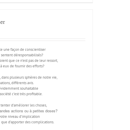
ser
ste une façon de conscientiser
e sentent déresponsabilisés?
oient que ce n’est pas de leur ressort,
 à eux de fournir des efforts?
 dans plusieurs sphères de notre vie,
ations, différents avis.
t évidemment souhaitable
société c’est très profitable.
tenter d’améliorer les choses,
randes actions ou à petites doses?
otre niveau d’implication
 que d’apporter des complications.