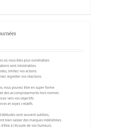
journées
ées où vous êtes plus vulnérables
ations sont intolérables.
odes, limitez vos actions.
riez regretter vos réactions.
ps, vous pouvez être en super forme
 et des accomplissements hors normes
ncez vers vos objectifs.
rces et soyez créatifs.
d’attitudes sont souvent subtiles,
nt bien laisser des marques indélébiles.
 d’être à l’écoute de vos humeurs,