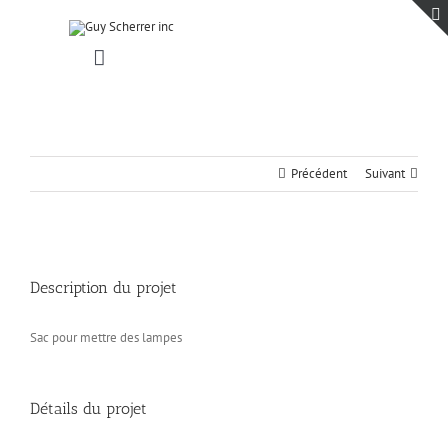
Passer
au
contenu
Toggle
Navigation
Accueil
Projets
Blogue
Précédent
Suivant
Contact
View
Larger
Description du projet
Image
Sac pour mettre des lampes
Détails du projet