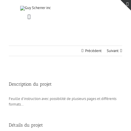
Passer
au
contenu
Toggle
Navigation
Accueil
Projets
Blogue
Précédent
Suivant
Contact
View
Larger
Description du projet
Image
Feuille d’instruction avec possibilité de plusieurs pages et différents
formats…
Détails du projet