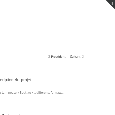
ge
Objets
Projets
promotionnels
spéciaux
Précédent
Suivant
cription du projet
e lumineuse « Backlite »… différents formats…