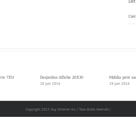
Dét
Caté
ette 7X13
Desjardins Affiche 20X30
Mobilia petit sa
28 juin 2016
28 juin 2016
Copyright 2025 Guy Scherrer inc. | Tous droits réservés |