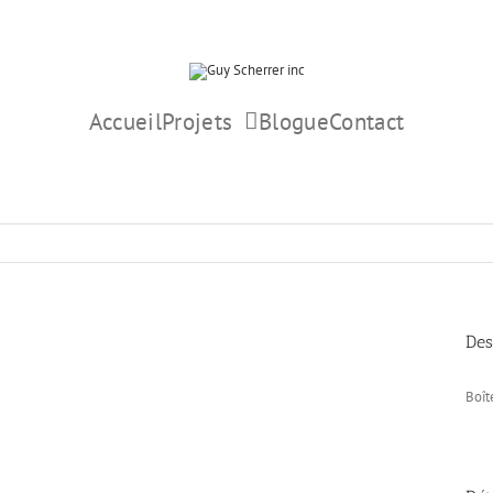
Accueil
Projets
Blogue
Contact
Imprimerie
Marchandisa
Des
Boît