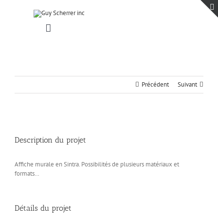
Passer
au
contenu
Toggle
Navigation
Accueil
Projets
Blogue
Précédent
Suivant
Contact
View
Larger
Description du projet
Image
Affiche murale en Sintra. Possibilités de plusieurs matériaux et
formats…
Détails du projet