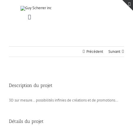
Passer
au
contenu
Toggle
Navigation
Accueil
Projets
Blogue
Précédent
Suivant
Contact
View
Larger
Description du projet
Image
3D sur mesure… possibilités infinies de créations et de promotions…
Détails du projet