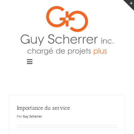
Passer
au
contenu
Toggle
Navigation
Accueil
Projets
Blogue
Contact
Importance du service
Par
Guy Scherrer